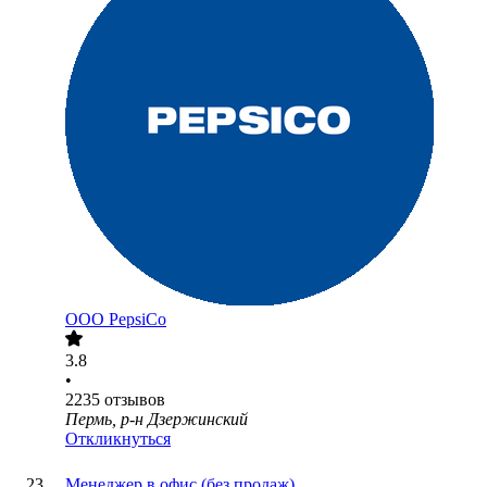
ООО
PepsiCo
3.8
•
2235
отзывов
Пермь, р-н Дзержинский
Откликнуться
Менеджер в офис (без продаж)