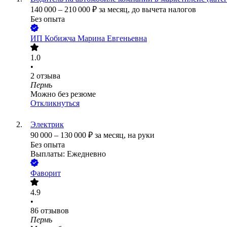
140 000
–
210 000
₽
за месяц,
до вычета налогов
Без опыта
ИП
Кобижча Марина Евгеньевна
1.0
•
2
отзыва
Пермь
Можно без резюме
Откликнуться
Электрик
90 000
–
130 000
₽
за месяц,
на руки
Без опыта
Выплаты: Ежедневно
Фаворит
4.9
•
86
отзывов
Пермь