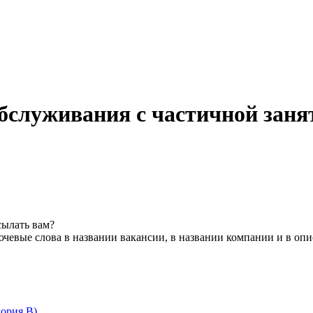
обслуживания с частичной зан
сылать вам?
чевые слова в названии вакансии, в названии компании и в оп
гория В)