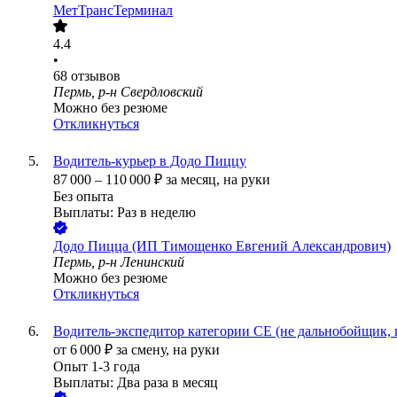
МетТрансТерминал
4.4
•
68
отзывов
Пермь, р-н Свердловский
Можно без резюме
Откликнуться
Водитель-курьер в Додо Пиццу
87 000
–
110 000
₽
за месяц,
на руки
Без опыта
Выплаты: Раз в неделю
Додо Пицца (ИП Тимощенко Евгений Александрович)
Пермь, р-н Ленинский
Можно без резюме
Откликнуться
Водитель-экспедитор категории СЕ (не дальнобойщик, 
от
6 000
₽
за смену,
на руки
Опыт 1-3 года
Выплаты: Два раза в месяц