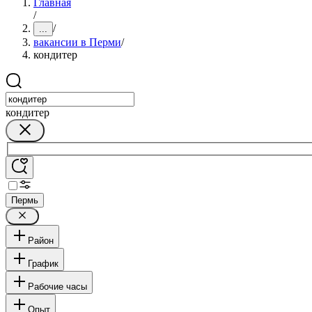
Главная
/
/
...
вакансии в Перми
/
кондитер
кондитер
Пермь
Район
График
Рабочие часы
Опыт