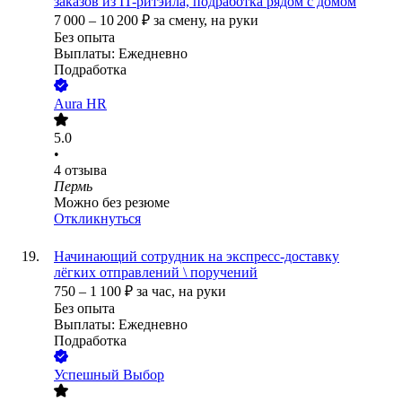
заказов из IT-ритэйла, подработка рядом с домом
7 000
–
10 200
₽
за смену,
на руки
Без опыта
Выплаты: Ежедневно
Подработка
Aura HR
5.0
•
4
отзыва
Пермь
Можно без резюме
Откликнуться
Начинающий сотрудник на экспресс-доставку
лёгких отправлений \ поручений
750
–
1 100
₽
за час,
на руки
Без опыта
Выплаты: Ежедневно
Подработка
Успешный Выбор