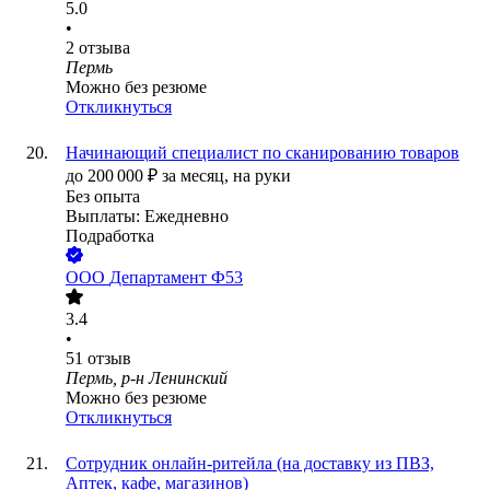
5.0
•
2
отзыва
Пермь
Можно без резюме
Откликнуться
Начинающий специалист по сканированию товаров
до
200 000
₽
за месяц,
на руки
Без опыта
Выплаты: Ежедневно
Подработка
ООО
Департамент Ф53
3.4
•
51
отзыв
Пермь, р-н Ленинский
Можно без резюме
Откликнуться
Сотрудник онлайн-ритейла (на доставку из ПВЗ,
Аптек, кафе, магазинов)