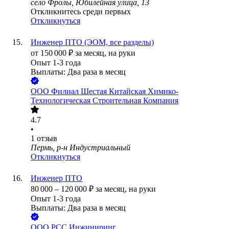
село Фролы, Юбилейная улица, 13
Откликнитесь среди первых
Откликнуться
Инженер ПТО (ЭОМ, все разделы)
от
150 000
₽
за месяц,
на руки
Опыт 1-3 года
Выплаты: Два раза в месяц
ООО
Филиал Шестая Китайская Химико-
Технологическая Строительная Компания
4.7
•
1
отзыв
Пермь, р-н Индустриальный
Откликнуться
Инженер ПТО
80 000
–
120 000
₽
за месяц,
на руки
Опыт 1-3 года
Выплаты: Два раза в месяц
ООО
РСС Инжиниринг