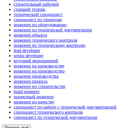
строительный рабочий
старший техник
технический специалист
специалист по проектам
инженер по оборудованию
инженер по технической документации
инженер объекта
инженер технического контроля
инженер по техническому контролю
lead developer
senior developer
ведущий мероприятий
инженер по производству
инженер на производство
инженер производства
инженер проекта
инженер по строительству
build engineer
проектный инженер
инженер по качеству
специалист по работе с технической документацией
специалист технического контроля
специалист по технической документации
Показать ещё