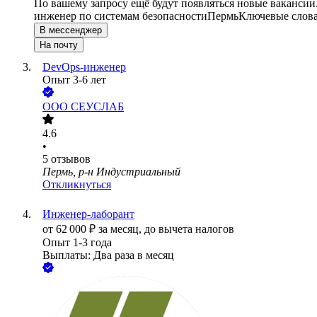
По вашему запросу ещё будут появляться новые вакансии
инженер по системам безопасности
Пермь
Ключевые слова
В мессенджер
На почту
DevOps-инженер
Опыт 3-6 лет
ООО
СЕУСЛАБ
4.6
•
5
отзывов
Пермь, р-н Индустриальный
Откликнуться
Инженер-лаборант
от
62 000
₽
за месяц,
до вычета налогов
Опыт 1-3 года
Выплаты: Два раза в месяц