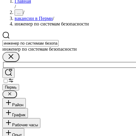
Главная
/
/
...
вакансии в Перми
/
инженер по системам безопасности
инженер по системам безопасности
Пермь
Район
График
Рабочие часы
Опыт