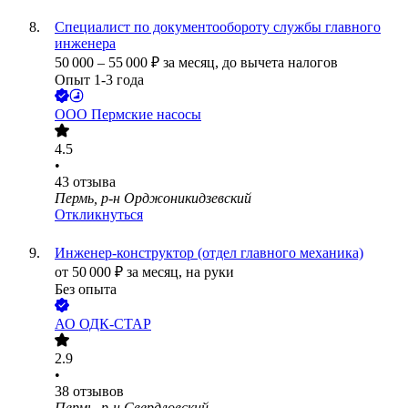
Специалист по документообороту службы главного
инженера
50 000
–
55 000
₽
за месяц,
до вычета налогов
Опыт 1-3 года
ООО
Пермские насосы
4.5
•
43
отзыва
Пермь, р-н Орджоникидзевский
Откликнуться
Инженер-конструктор (отдел главного механика)
от
50 000
₽
за месяц,
на руки
Без опыта
АО
ОДК-СТАР
2.9
•
38
отзывов
Пермь, р-н Свердловский