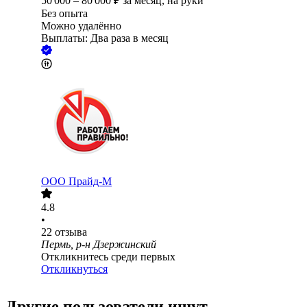
50 000
–
80 000
₽
за месяц,
на руки
Без опыта
Можно удалённо
Выплаты: Два раза в месяц
ООО
Прайд-М
4.8
•
22
отзыва
Пермь, р-н Дзержинский
Откликнитесь среди первых
Откликнуться
Другие пользователи ищут