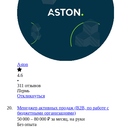
Aston
4.6
•
311
отзывов
Пермь
Откликнуться
Менеджер активных продаж (B2B, по работе с
бюджетными организациями)
50 000
–
80 000
₽
за месяц,
на руки
Без опыта