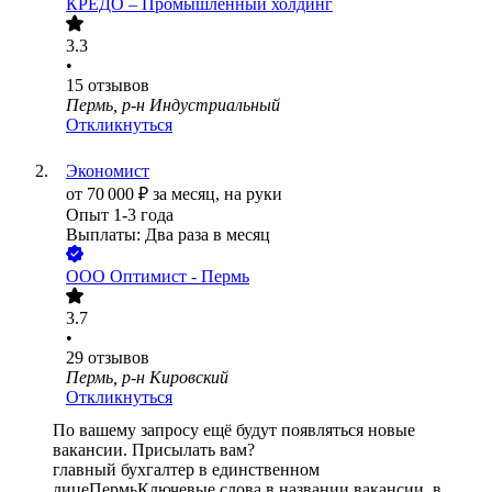
КРЕДО – Промышленный холдинг
3.3
•
15
отзывов
Пермь, р-н Индустриальный
Откликнуться
Экономист
от
70 000
₽
за месяц,
на руки
Опыт 1-3 года
Выплаты: Два раза в месяц
ООО
Оптимист - Пермь
3.7
•
29
отзывов
Пермь, р-н Кировский
Откликнуться
По вашему запросу ещё будут появляться новые
вакансии. Присылать вам?
главный бухгалтер в единственном
лице
Пермь
Ключевые слова в названии вакансии, в