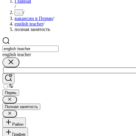
Главная
/
/
...
вакансии в Перми
/
english teacher
/
полная занятость
english teacher
Пермь
Полная занятость
Район
График