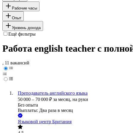
Рабочие часы
Опыт
Уровень дохода
Ещё фильтры
Работа english teacher с полн
, 11 вакансий
Преподаватель английского языка
50 000
–
70 000
₽
за месяц,
на руки
Без опыта
Выплаты: Два раза в месяц
Языковой центр Британия
4.5