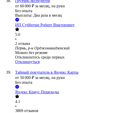
Грузчик-экспедитор
от
60 000
₽
за месяц,
на руки
Без опыта
Выплаты: Два раза в месяц
ИП
Субботин Роберт Викторович
5.0
•
2
отзыва
Пермь, р-н Орджоникидзевский
Можно без резюме
Откликнитесь среди первых
Откликнуться
Тайный покупатель в Яндекс Карты
от
50 000
₽
за месяц,
на руки
Без опыта
Яндекс Крауд: Пешеходы
4.1
•
3869
отзывов