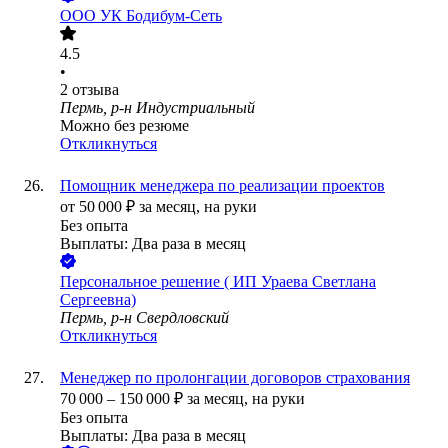
ООО
УК Бодибум-Сеть
4.5
•
2
отзыва
Пермь, р-н Индустриальный
Можно без резюме
Откликнуться
Помощник менеджера по реализации проектов
от
50 000
₽
за месяц,
на руки
Без опыта
Выплаты: Два раза в месяц
Персональное решение ( ИП Ураева Светлана
Сергеевна)
Пермь, р-н Свердловский
Откликнуться
Менеджер по пролонгации договоров страхования
70 000
–
150 000
₽
за месяц,
на руки
Без опыта
Выплаты: Два раза в месяц