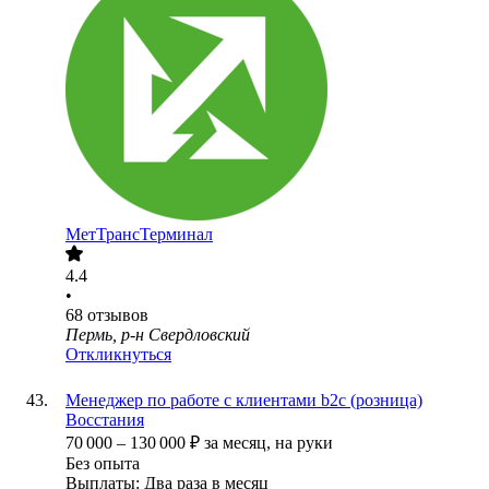
МетТрансТерминал
4.4
•
68
отзывов
Пермь, р-н Свердловский
Откликнуться
Менеджер по работе с клиентами b2c (розница)
Восстания
70 000
–
130 000
₽
за месяц,
на руки
Без опыта
Выплаты: Два раза в месяц