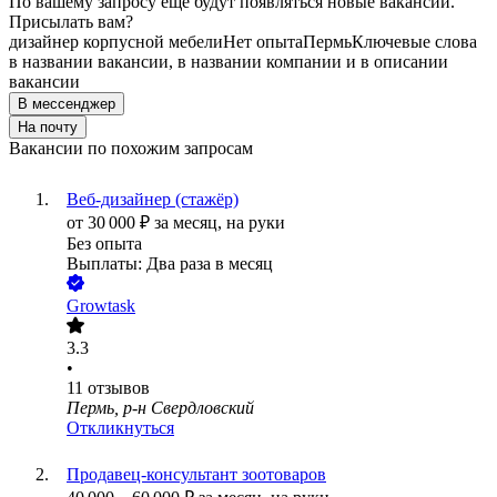
По вашему запросу ещё будут появляться новые вакансии.
Присылать вам?
дизайнер корпусной мебели
Нет опыта
Пермь
Ключевые слова
в названии вакансии, в названии компании и в описании
вакансии
В мессенджер
На почту
Вакансии по похожим запросам
Веб-дизайнер (стажёр)
от
30 000
₽
за месяц,
на руки
Без опыта
Выплаты: Два раза в месяц
Growtask
3.3
•
11
отзывов
Пермь, р-н Свердловский
Откликнуться
Продавец-консультант зоотоваров