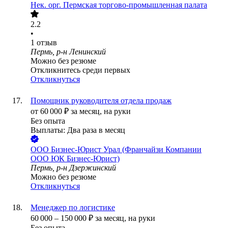
Нек. орг.
Пермская торгово-промышленная палата
2.2
•
1
отзыв
Пермь, р-н Ленинский
Можно без резюме
Откликнитесь среди первых
Откликнуться
Помощник руководителя отдела продаж
от
60 000
₽
за месяц,
на руки
Без опыта
Выплаты: Два раза в месяц
ООО
Бизнес-Юрист Урал (Франчайзи Компании
ООО ЮК Бизнес-Юрист)
Пермь, р-н Дзержинский
Можно без резюме
Откликнуться
Менеджер по логистике
60 000
–
150 000
₽
за месяц,
на руки
Без опыта