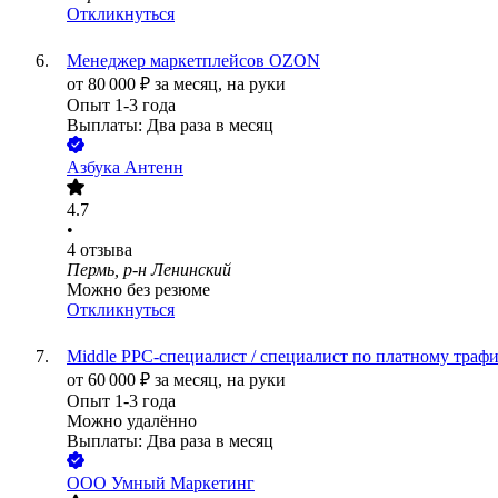
Откликнуться
Менеджер маркетплейсов OZON
от
80 000
₽
за месяц,
на руки
Опыт 1-3 года
Выплаты: Два раза в месяц
Азбука Антенн
4.7
•
4
отзыва
Пермь, р-н Ленинский
Можно без резюме
Откликнуться
Middle PPC-специалист / специалист по платному траф
от
60 000
₽
за месяц,
на руки
Опыт 1-3 года
Можно удалённо
Выплаты: Два раза в месяц
ООО
Умный Маркетинг