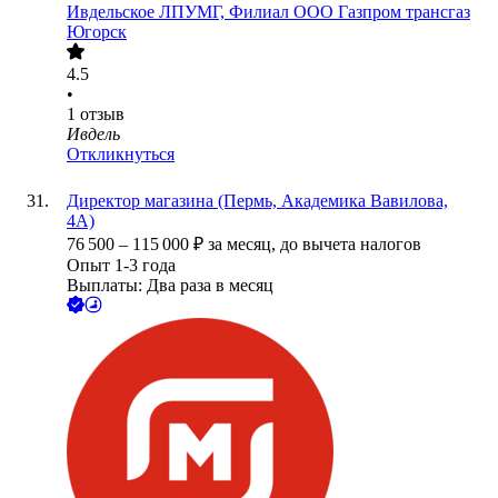
Ивдельское ЛПУМГ, Филиал ООО Газпром трансгаз
Югорск
4.5
•
1
отзыв
Ивдель
Откликнуться
Директор магазина (Пермь, Академика Вавилова,
4А)
76 500
–
115 000
₽
за месяц,
до вычета налогов
Опыт 1-3 года
Выплаты: Два раза в месяц