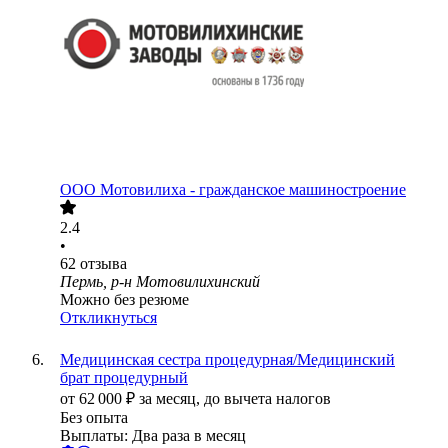
ООО
Мотовилиха - гражданское машиностроение
2.4
•
62
отзыва
Пермь, р-н Мотовилихинский
Можно без резюме
Откликнуться
Медицинская сестра процедурная/Медицинский
брат процедурный
от
62 000
₽
за месяц,
до вычета налогов
Без опыта
Выплаты: Два раза в месяц