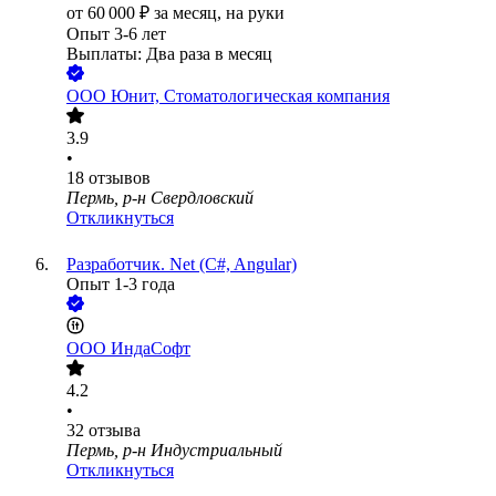
от
60 000
₽
за месяц,
на руки
Опыт 3-6 лет
Выплаты: Два раза в месяц
ООО
Юнит, Стоматологическая компания
3.9
•
18
отзывов
Пермь, р-н Свердловский
Откликнуться
Разработчик. Net (C#, Angular)
Опыт 1-3 года
ООО
ИндаСофт
4.2
•
32
отзыва
Пермь, р-н Индустриальный
Откликнуться