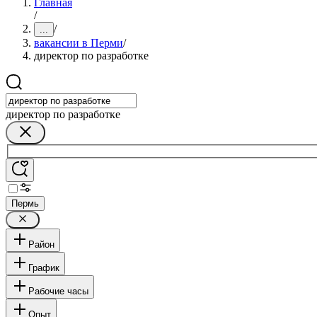
Главная
/
/
...
вакансии в Перми
/
директор по разработке
директор по разработке
Пермь
Район
График
Рабочие часы
Опыт