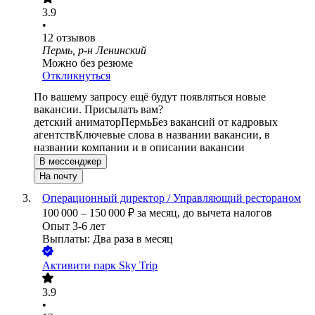
3.9
•
12
отзывов
Пермь, р-н Ленинский
Можно без резюме
Откликнуться
По вашему запросу ещё будут появляться новые
вакансии. Присылать вам?
детский аниматор
Пермь
Без вакансий от кадровых
агентств
Ключевые слова в названии вакансии, в
названии компании и в описании вакансии
В мессенджер
На почту
Операционный директор / Управляющий рестораном
100 000
–
150 000
₽
за месяц,
до вычета налогов
Опыт 3-6 лет
Выплаты: Два раза в месяц
Активити парк Sky Trip
3.9
•