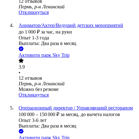
12
отзывов
Пермь, р-н Ленинский
Откликнуться
Аниматор/Актер/Ведущий детских мероприятий
до
1 000
₽
за час,
на руки
Опыт 1-3 года
Выплаты: Два раза в месяц
Активити парк Sky Trip
3.9
•
12
отзывов
Пермь, р-н Ленинский
Можно без резюме
Откликнуться
Операционный директор / Управляющий рестораном
100 000
–
150 000
₽
за месяц,
до вычета налогов
Опыт 3-6 лет
Выплаты: Два раза в месяц
Активити парк Sky Trip