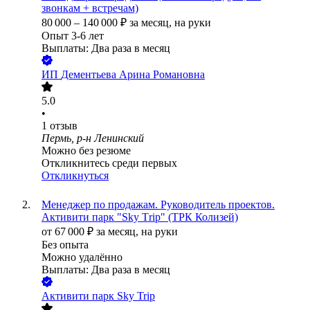
звонкам + встречам)
80 000
–
140 000
₽
за месяц,
на руки
Опыт 3-6 лет
Выплаты: Два раза в месяц
ИП
Дементьева Арина Романовна
5.0
•
1
отзыв
Пермь, р-н Ленинский
Можно без резюме
Откликнитесь среди первых
Откликнуться
Менеджер по продажам. Руководитель проектов.
Активити парк "Sky Тrip" (ТРК Колизей)
от
67 000
₽
за месяц,
на руки
Без опыта
Можно удалённо
Выплаты: Два раза в месяц
Активити парк Sky Trip