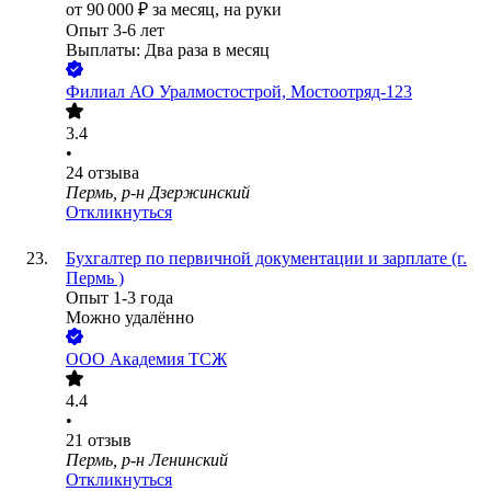
от
90 000
₽
за месяц,
на руки
Опыт 3-6 лет
Выплаты: Два раза в месяц
Филиал АО Уралмостострой, Мостоотряд-123
3.4
•
24
отзыва
Пермь, р-н Дзержинский
Откликнуться
Бухгалтер по первичной документации и зарплате (г.
Пермь )
Опыт 1-3 года
Можно удалённо
ООО
Академия ТСЖ
4.4
•
21
отзыв
Пермь, р-н Ленинский
Откликнуться