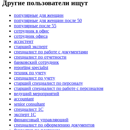
Другие пользователи ищут
популярные для женщин
популярные для женщин после 50
популярные после 55
сотрудник в офис
сотрудник офиса
ассистент
старший эксперт
специалист по работе с документами
специалист по отчетности
банковский сотрудник
reporting specialist
техник по учету
специалист по учету
старший специалист по персоналу
старший специалист по работе с персоналом
ведущий мероприятий
accountant
senior consultant
специалист 1С
эксперт 1С
финансовый управляющий
специалист по оформлению документов