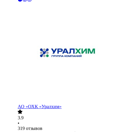
АО
«ОХК «Уралхим»
3.9
•
319
отзывов