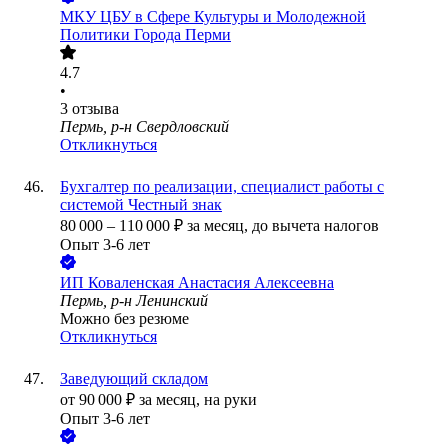
МКУ ЦБУ в Сфере Культуры и Молодежной
Политики Города Перми
4.7
•
3
отзыва
Пермь, р-н Свердловский
Откликнуться
Бухгалтер по реализации, специалист работы с
системой Честный знак
80 000
–
110 000
₽
за месяц,
до вычета налогов
Опыт 3-6 лет
ИП
Коваленская Анастасия Алексеевна
Пермь, р-н Ленинский
Можно без резюме
Откликнуться
Заведующий складом
от
90 000
₽
за месяц,
на руки
Опыт 3-6 лет