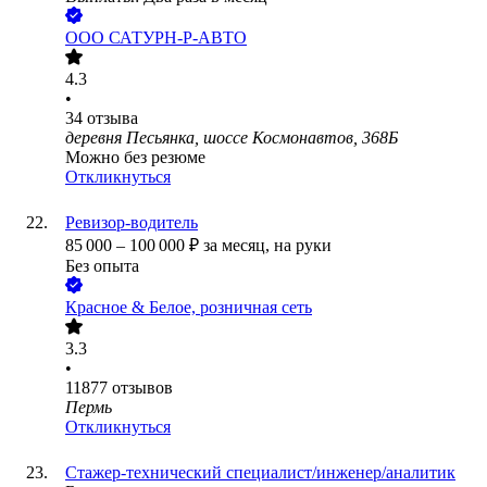
ООО
САТУРН-Р-АВТО
4.3
•
34
отзыва
деревня Песьянка, шоссе Космонавтов, 368Б
Можно без резюме
Откликнуться
Ревизор-водитель
85 000
–
100 000
₽
за месяц,
на руки
Без опыта
Красное & Белое, розничная сеть
3.3
•
11877
отзывов
Пермь
Откликнуться
Стажер-технический специалист/инженер/аналитик