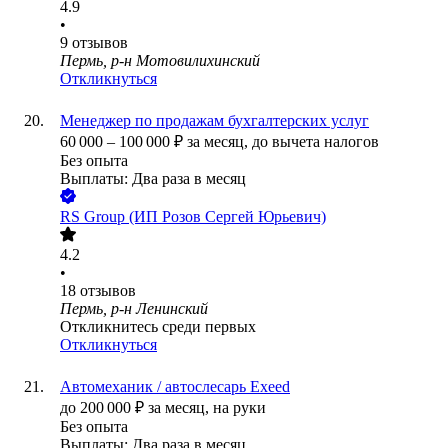
4.9
•
9
отзывов
Пермь, р-н Мотовилихинский
Откликнуться
Менеджер по продажам бухгалтерских услуг
60 000
–
100 000
₽
за месяц,
до вычета налогов
Без опыта
Выплаты: Два раза в месяц
RS Group (ИП Розов Сергей Юрьевич)
4.2
•
18
отзывов
Пермь, р-н Ленинский
Откликнитесь среди первых
Откликнуться
Автомеханик / автослесарь Exeed
до
200 000
₽
за месяц,
на руки
Без опыта
Выплаты: Два раза в месяц