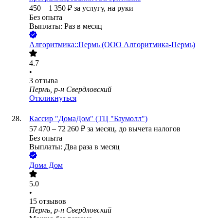
450
–
1 350
₽
за услугу,
на руки
Без опыта
Выплаты: Раз в месяц
Алгоритмика::Пермь (ООО Алгоритмика-Пермь)
4.7
•
3
отзыва
Пермь, р-н Свердловский
Откликнуться
Кассир "ДомаДом" (ТЦ "Баумолл")
57 470
–
72 260
₽
за месяц,
до вычета налогов
Без опыта
Выплаты: Два раза в месяц
Дома Дом
5.0
•
15
отзывов
Пермь, р-н Свердловский