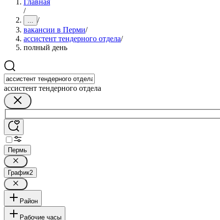
Главная
/
/
...
вакансии в Перми
/
ассистент тендерного отдела
/
полный день
ассистент тендерного отдела
Пермь
График
2
Район
Рабочие часы