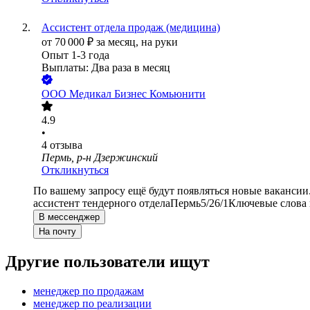
Ассистент отдела продаж (медицина)
от
70 000
₽
за месяц,
на руки
Опыт 1-3 года
Выплаты: Два раза в месяц
ООО
Медикал Бизнес Комьюнити
4.9
•
4
отзыва
Пермь, р-н Дзержинский
Откликнуться
По вашему запросу ещё будут появляться новые вакансии
ассистент тендерного отдела
Пермь
5/2
6/1
Ключевые слова 
В мессенджер
На почту
Другие пользователи ищут
менеджер по продажам
менеджер по реализации