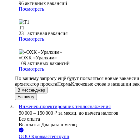
96
активных вакансий
Посмотреть
Т1
231
активная вакансия
Посмотреть
«ОХК «Уралхим»
109
активных вакансий
Посмотреть
По вашему запросу ещё будут появляться новые вакансии
архитектор проекта
Пермь
Ключевые слова в названии вак
В мессенджер
На почту
Инженер-проектировщик теплоснабжения
50 000
–
150 000
₽
за месяц,
до вычета налогов
Без опыта
Выплаты: Два раза в месяц
ООО
Кровмастергрупп