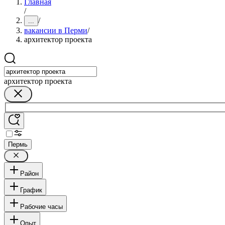
Главная
/
/
...
вакансии в Перми
/
архитектор проекта
архитектор проекта
Пермь
Район
График
Рабочие часы
Опыт