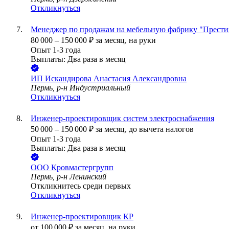
Откликнуться
Менеджер по продажам на мебельную фабрику "Прест
80 000
–
150 000
₽
за месяц,
на руки
Опыт 1-3 года
Выплаты: Два раза в месяц
ИП
Искандирова Анастасия Александровна
Пермь, р-н Индустриальный
Откликнуться
Инженер-проектировщик систем электроснабжения
50 000
–
150 000
₽
за месяц,
до вычета налогов
Опыт 1-3 года
Выплаты: Два раза в месяц
ООО
Кровмастергрупп
Пермь, р-н Ленинский
Откликнитесь среди первых
Откликнуться
Инженер-проектировщик КР
от
100 000
₽
за месяц,
на руки