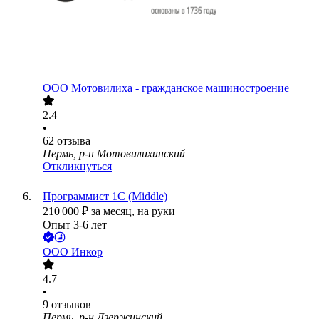
ООО
Мотовилиха - гражданское машиностроение
2.4
•
62
отзыва
Пермь, р-н Мотовилихинский
Откликнуться
Программист 1С (Middle)
210 000
₽
за месяц,
на руки
Опыт 3-6 лет
ООО
Инкор
4.7
•
9
отзывов
Пермь, р-н Дзержинский