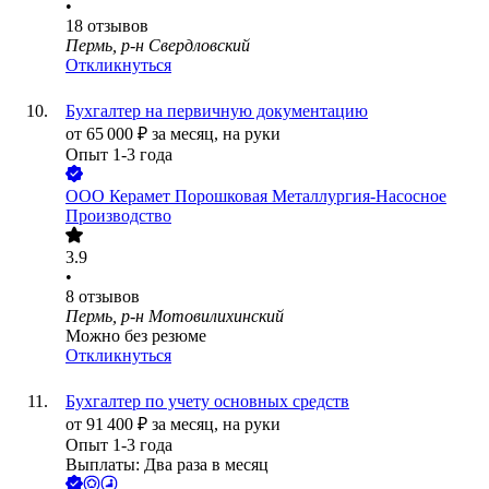
•
18
отзывов
Пермь, р-н Свердловский
Откликнуться
Бухгалтер на первичную документацию
от
65 000
₽
за месяц,
на руки
Опыт 1-3 года
ООО
Керамет Порошковая Металлургия-Насосное
Производство
3.9
•
8
отзывов
Пермь, р-н Мотовилихинский
Можно без резюме
Откликнуться
Бухгалтер по учету основных средств
от
91 400
₽
за месяц,
на руки
Опыт 1-3 года
Выплаты: Два раза в месяц