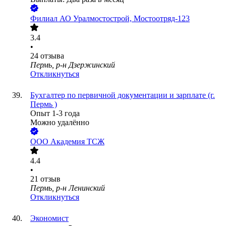
Филиал АО Уралмостострой, Мостоотряд-123
3.4
•
24
отзыва
Пермь, р-н Дзержинский
Откликнуться
Бухгалтер по первичной документации и зарплате (г.
Пермь )
Опыт 1-3 года
Можно удалённо
ООО
Академия ТСЖ
4.4
•
21
отзыв
Пермь, р-н Ленинский
Откликнуться
Экономист