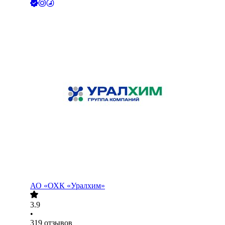
АО
«ОХК «Уралхим»
3.9
•
319
отзывов