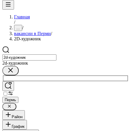
Главная
/
/
...
вакансии в Перми
/
2D-художник
2d-художник
Пермь
Район
График