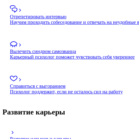
Отрепетировать интервью
Научим проходить собеседование и отвечать на неудобные
Вылечить синдром самозванца
Карьерный психолог поможет чувствовать себя увереннее
Справиться с выгоранием
Психолог поддержит, если не осталось сил на работу
Развитие карьеры
Развитие навыков и карьеры