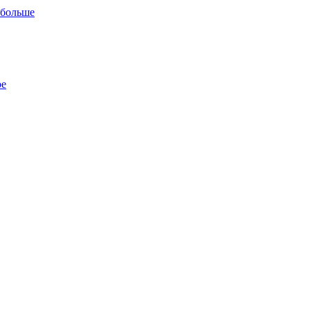
 больше
ре