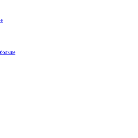
ре
 больше