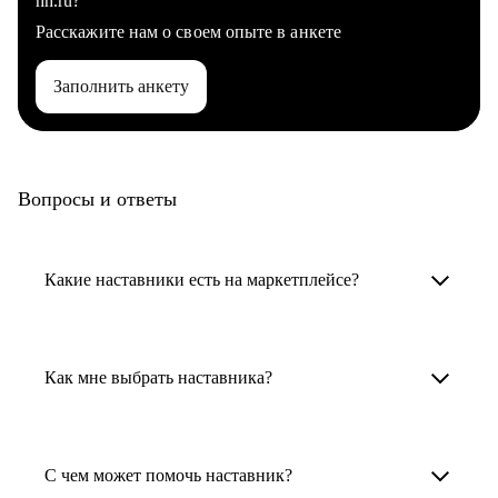
hh.ru?
Расскажите нам о своем опыте в анкете
Заполнить анкету
Вопросы и ответы
Какие наставники есть на маркетплейсе?
Карьерные наставники — это HR-
специалисты, карьерные консультанты,
Как мне выбрать наставника?
психологи, резюмерайтеры и менторы.
Умный поиск поможет в три клика выбрать
Менторы работают в ИТ, дизайне, других
наставника для достижения вашей цели.
С чем может помочь наставник?
узкоспециализированных сферах. Они