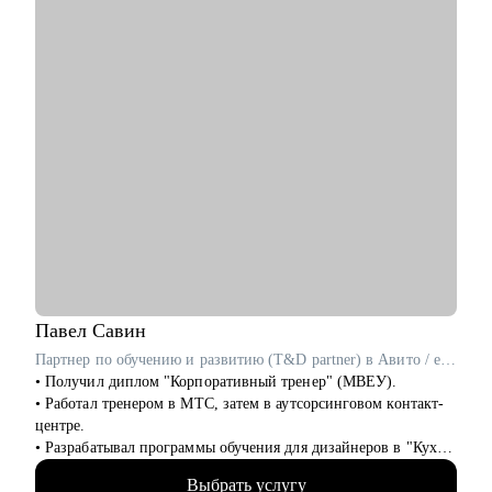
задач очень много
Кому могу помочь:
• IT-специалистам уровня junior / middle / senior
• Начинающим руководителям
• Product менеджерам и владельцам продуктов
• Project менеджерам
• Продуктовым и CRM маркетологам
• Тем, кто хочет перейти в IT из смежных сфер
• Тем, кто готовит карьерный рывок — внутри компании или
на новый уровень
Павел
Савин
Партнер по обучению и развитию (T&D partner) в Авито / ex-Самокат, СберЛогистика
• Получил диплом "Корпоративный тренер" (МВЕУ).
• Работал тренером в МТС, затем в аутсорсинговом контакт-
центре.
• Разрабатывал программы обучения для дизайнеров в "Кухни
Мария".
Выбрать услугу
• Вырос в Самокате от тренера до руководителя отдела