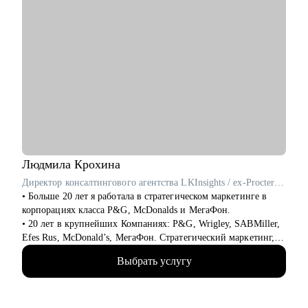
Людмила
Крохина
Директор консалтингового агентства LKInsights / ex-Procter & Gamble, МегаФон
• Больше 20 лет я работала в стратегическом маркетинге в
корпорациях класса P&G, McDonalds и МегаФон.
• 20 лет в крупнейших Компаниях: P&G, Wrigley, SABMiller,
Efes Rus, McDonald’s, МегаФон. Стратегический маркетинг,
исследования и аналитика.
Выбрать услугу
• Училась сама и развивала своих сотрудников, искала новую
работу и адаптировалась, нанимала и оптимизировала,
запускала проекты и строила процессы, формулировала
стратегии и договаривалась с руководством.