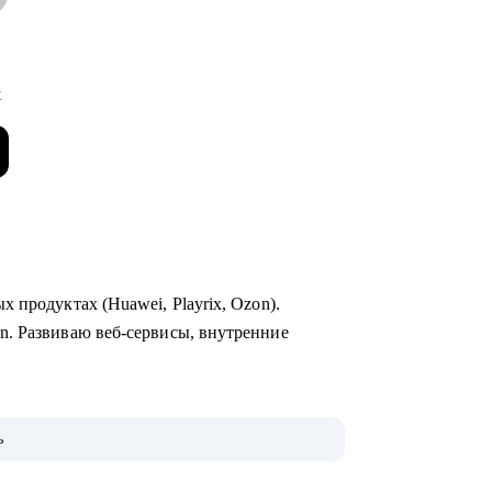
x
 продуктах (Huawei, Playrix, Ozon).
n. Развиваю веб-сервисы, внутренние
неджерские темы.
ь
 для РФ и Европы.
evolut, Nvidia, Simple Club и др.