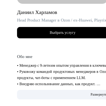
Даниил Харламов
Head Product Manager в Ozon / ex-Huawei, Playri
Выбрать услугу
Обо мне
• Менеджер с 9-летним опытом управления в ключевых
• Руковожу командой продуктовых менеджеров в Ozo
продукты, чат-боты с применением LLM.
• Внедряю использование данных, как продукт.
• Провел более 700 консультаций на карьерные и ме
Развернут
• Вместе с подопечными составили более 300 резюме
• Мои клиенты нашли работу в Авито, Яндекс, Ozon, R