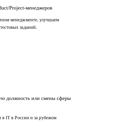
uct/Project-менеджеров
ктном менеджменте, улучшаем
тестовых заданий.
вую должность или смены сферы
 в IT в России и за рубежом