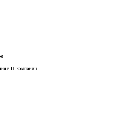
ре
ния в IT-компании