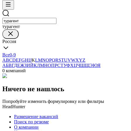
турагент
Россия
Все
0-9
A
B
C
D
E
F
G
H
I
J
K
L
M
N
O
P
Q
R
S
T
U
V
W
X
Y
Z
А
Б
В
Г
Д
Е
Ж
З
И
Й
К
Л
М
Н
О
П
Р
С
Т
У
Ф
Х
Ц
Ч
Ш
Щ
Э
Ю
Я
0 компаний
Ничего не нашлось
Попробуйте изменить формулировку или фильтры
HeadHunter
Размещение вакансий
Поиск по резюме
О компании