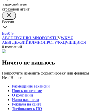
страховой агент
Россия
Все
0-9
A
B
C
D
E
F
G
H
I
J
K
L
M
N
O
P
Q
R
S
T
U
V
W
X
Y
Z
А
Б
В
Г
Д
Е
Ж
З
И
Й
К
Л
М
Н
О
П
Р
С
Т
У
Ф
Х
Ц
Ч
Ш
Щ
Э
Ю
Я
0 компаний
Ничего не нашлось
Попробуйте изменить формулировку или фильтры
HeadHunter
Размещение вакансий
Поиск по резюме
О компании
Наши вакансии
Реклама на сайте
Требования к ПО