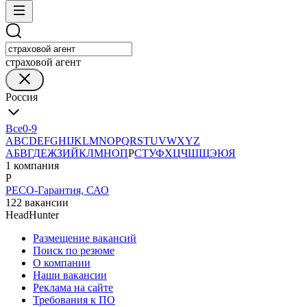
страховой агент
Россия
Все
0-9
A
B
C
D
E
F
G
H
I
J
K
L
M
N
O
P
Q
R
S
T
U
V
W
X
Y
Z
А
Б
В
Г
Д
Е
Ж
З
И
Й
К
Л
М
Н
О
П
Р
С
Т
У
Ф
Х
Ц
Ч
Ш
Щ
Э
Ю
Я
1 компания
Р
РЕСО-Гарантия, САО
122 вакансии
HeadHunter
Размещение вакансий
Поиск по резюме
О компании
Наши вакансии
Реклама на сайте
Требования к ПО