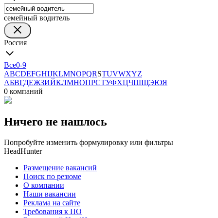
семейный водитель
Россия
Все
0-9
A
B
C
D
E
F
G
H
I
J
K
L
M
N
O
P
Q
R
S
T
U
V
W
X
Y
Z
А
Б
В
Г
Д
Е
Ж
З
И
Й
К
Л
М
Н
О
П
Р
С
Т
У
Ф
Х
Ц
Ч
Ш
Щ
Э
Ю
Я
0 компаний
Ничего не нашлось
Попробуйте изменить формулировку или фильтры
HeadHunter
Размещение вакансий
Поиск по резюме
О компании
Наши вакансии
Реклама на сайте
Требования к ПО