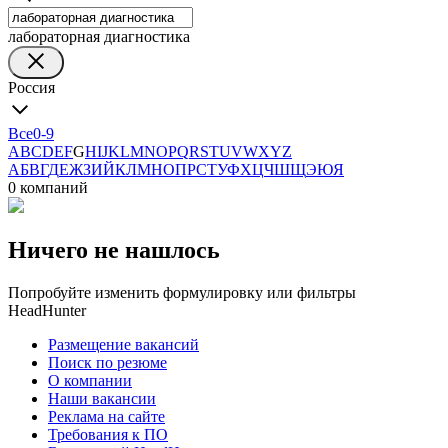
лабораторная диагностика
Россия
Все
0-9
A
B
C
D
E
F
G
H
I
J
K
L
M
N
O
P
Q
R
S
T
U
V
W
X
Y
Z
А
Б
В
Г
Д
Е
Ж
З
И
Й
К
Л
М
Н
О
П
Р
С
Т
У
Ф
Х
Ц
Ч
Ш
Щ
Э
Ю
Я
0 компаний
Ничего не нашлось
Попробуйте изменить формулировку или фильтры
HeadHunter
Размещение вакансий
Поиск по резюме
О компании
Наши вакансии
Реклама на сайте
Требования к ПО