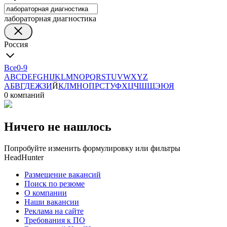
лабораторная диагностика
Россия
Все
0-9
A
B
C
D
E
F
G
H
I
J
K
L
M
N
O
P
Q
R
S
T
U
V
W
X
Y
Z
А
Б
В
Г
Д
Е
Ж
З
И
Й
К
Л
М
Н
О
П
Р
С
Т
У
Ф
Х
Ц
Ч
Ш
Щ
Э
Ю
Я
0 компаний
Ничего не нашлось
Попробуйте изменить формулировку или фильтры
HeadHunter
Размещение вакансий
Поиск по резюме
О компании
Наши вакансии
Реклама на сайте
Требования к ПО