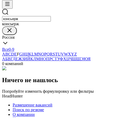
консьерж
Россия
Все
0-9
A
B
C
D
E
F
G
H
I
J
K
L
M
N
O
P
Q
R
S
T
U
V
W
X
Y
Z
А
Б
В
Г
Д
Е
Ж
З
И
Й
К
Л
М
Н
О
П
Р
С
Т
У
Ф
Х
Ц
Ч
Ш
Щ
Э
Ю
Я
0 компаний
Ничего не нашлось
Попробуйте изменить формулировку или фильтры
HeadHunter
Размещение вакансий
Поиск по резюме
О компании