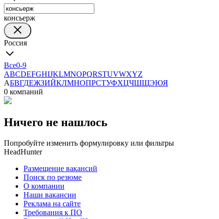
консьерж
Россия
Все
0-9
A
B
C
D
E
F
G
H
I
J
K
L
M
N
O
P
Q
R
S
T
U
V
W
X
Y
Z
А
Б
В
Г
Д
Е
Ж
З
И
Й
К
Л
М
Н
О
П
Р
С
Т
У
Ф
Х
Ц
Ч
Ш
Щ
Э
Ю
Я
0 компаний
Ничего не нашлось
Попробуйте изменить формулировку или фильтры
HeadHunter
Размещение вакансий
Поиск по резюме
О компании
Наши вакансии
Реклама на сайте
Требования к ПО