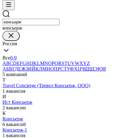
консьерж
Россия
Все
0-9
A
B
C
D
E
F
G
H
I
J
K
L
M
N
O
P
Q
R
S
T
U
V
W
X
Y
Z
А
Б
В
Г
Д
Е
Ж
З
И
Й
К
Л
М
Н
О
П
Р
С
Т
У
Ф
Х
Ц
Ч
Ш
Щ
Э
Ю
Я
5 компаний
T
Travel Concierge (Тревел Консьерж, ООО)
1 вакансия
И
Ист Консьерж
2 вакансии
К
Консьерж
6 вакансий
Консьерж-1
1 вакансия