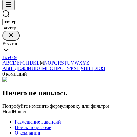
вахтер
Россия
Все
0-9
A
B
C
D
E
F
G
H
I
J
K
L
M
N
O
P
Q
R
S
T
U
V
W
X
Y
Z
А
Б
В
Г
Д
Е
Ж
З
И
Й
К
Л
М
Н
О
П
Р
С
Т
У
Ф
Х
Ц
Ч
Ш
Щ
Э
Ю
Я
0 компаний
Ничего не нашлось
Попробуйте изменить формулировку или фильтры
HeadHunter
Размещение вакансий
Поиск по резюме
О компании