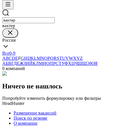
вахтер
Россия
Все
0-9
A
B
C
D
E
F
G
H
I
J
K
L
M
N
O
P
Q
R
S
T
U
V
W
X
Y
Z
А
Б
В
Г
Д
Е
Ж
З
И
Й
К
Л
М
Н
О
П
Р
С
Т
У
Ф
Х
Ц
Ч
Ш
Щ
Э
Ю
Я
0 компаний
Ничего не нашлось
Попробуйте изменить формулировку или фильтры
HeadHunter
Размещение вакансий
Поиск по резюме
О компании