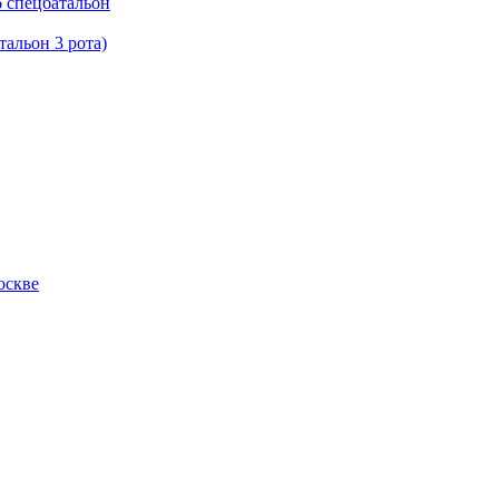
 спецбатальон
альон 3 рота)
оскве