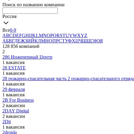
Поиск по названию компании
Россия
Все
0-9
A
B
C
D
E
F
G
H
I
J
K
L
M
N
O
P
Q
R
S
T
U
V
W
X
Y
Z
А
Б
В
Г
Д
Е
Ж
З
И
Й
К
Л
М
Н
О
П
Р
С
Т
У
Ф
Х
Ц
Ч
Ш
Щ
Э
Ю
Я
128 856 компаний
2
286 Инженерный Центр
1 вакансия
28 ESTATE
1 вакансия
28 пожарно-спасательная часть 2 пожарно-спасательного отр
1 вакансия
29 февраля
1 вакансия
2B For Business
2 вакансии
2DAY Digital
2 вакансии
2Dit
1 вакансия
2droida