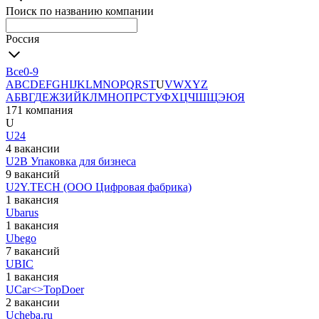
Поиск по названию компании
Россия
Все
0-9
A
B
C
D
E
F
G
H
I
J
K
L
M
N
O
P
Q
R
S
T
U
V
W
X
Y
Z
А
Б
В
Г
Д
Е
Ж
З
И
Й
К
Л
М
Н
О
П
Р
С
Т
У
Ф
Х
Ц
Ч
Ш
Щ
Э
Ю
Я
171 компания
U
U24
4 вакансии
U2B Упаковка для бизнеса
9 вакансий
U2Y.TECH (ООО Цифровая фабрика)
1 вакансия
Ubarus
1 вакансия
Ubego
7 вакансий
UBIC
1 вакансия
UCar<>TopDoer
2 вакансии
Ucheba.ru