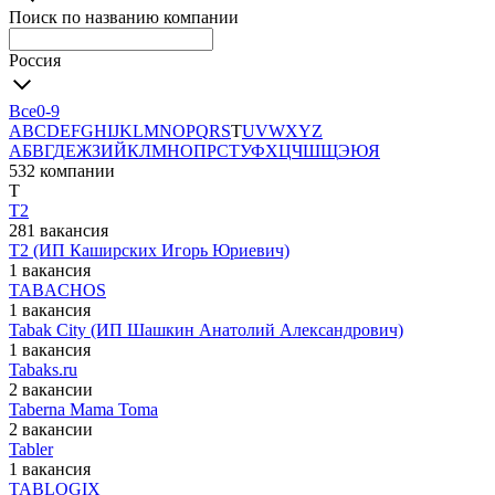
Поиск по названию компании
Россия
Все
0-9
A
B
C
D
E
F
G
H
I
J
K
L
M
N
O
P
Q
R
S
T
U
V
W
X
Y
Z
А
Б
В
Г
Д
Е
Ж
З
И
Й
К
Л
М
Н
О
П
Р
С
Т
У
Ф
Х
Ц
Ч
Ш
Щ
Э
Ю
Я
532 компании
T
T2
281 вакансия
T2 (ИП Каширских Игорь Юриевич)
1 вакансия
TABACHOS
1 вакансия
Tabak City (ИП Шашкин Анатолий Александрович)
1 вакансия
Tabaks.ru
2 вакансии
Taberna Mama Toma
2 вакансии
Tabler
1 вакансия
TABLOGIX