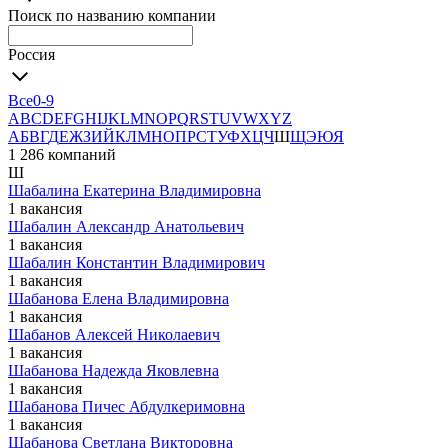
Поиск по названию компании
Россия
Все
0-9
A
B
C
D
E
F
G
H
I
J
K
L
M
N
O
P
Q
R
S
T
U
V
W
X
Y
Z
А
Б
В
Г
Д
Е
Ж
З
И
Й
К
Л
М
Н
О
П
Р
С
Т
У
Ф
Х
Ц
Ч
Ш
Щ
Э
Ю
Я
1 286 компаний
Ш
Шабалина Екатерина Владимировна
1 вакансия
Шабалин Александр Анатольевич
1 вакансия
Шабалин Константин Владимирович
1 вакансия
Шабанова Елена Владимировна
1 вакансия
Шабанов Алексей Николаевич
1 вакансия
Шабанова Надежда Яковлевна
1 вакансия
Шабанова Пичес Абдулкеримовна
1 вакансия
Шабанова Светлана Викторовна