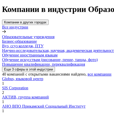
Компании в индустрии Образ
Компании в других городах
Все индустрии
Образовательные учреждения
Бизнес-образование
Вуз, ссуз колледж, ПТУ
Научно-исследовательская, научная, академическая деятельност
Обучение иностранным языкам
Обучение искусствам (рисование, пение, танцы, фото)
Повышение квалификации, переквалификация
Еще
3
сферы
в этой индустрии
40
компаний с открытыми вакансиями
найдено,
все компании
Globus, языковой центр
1
SIS Corporation
2
АКТИВ, группа компаний
1
АНО ВПО Прикамский Социальный Институт
1