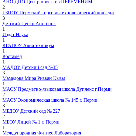
АНО ДПО Центр проектов ПЕРЕМЕНИМ
2
ГБПОУ Пермский торгово-технологический колледж
3
Детский Центр Аистёнок
1
Издат Наука
1
КГАПОУ Авиатехникум
1
Костамед
1
МАДОУ Детский сад №35
3
Мамедова Мира Ризван Кызы
1
МАОУ Предметно-языковая школа Дуплекс г.Перми
2
МАОУ Экономическая школа № 145 г. Перми
3
МБДОУ Детский сад № 227
2
МБОУ Лицей № 1 г. Перми
1
Международная Фитнес Лаборатория