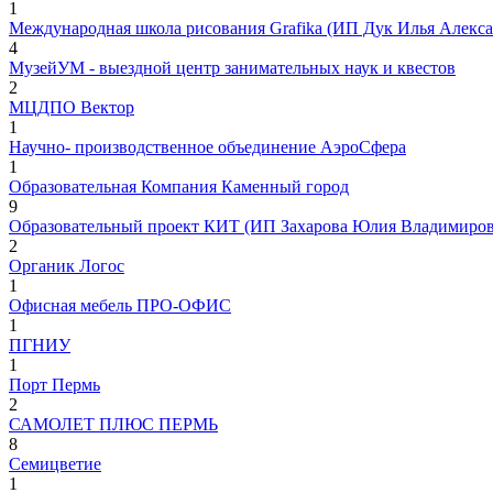
1
Международная школа рисования Grafika (ИП Дук Илья Алекс
4
МузейУМ - выездной центр занимательных наук и квестов
2
МЦДПО Вектор
1
Научно- производственное объединение АэроСфера
1
Образовательная Компания Каменный город
9
Образовательный проект КИТ (ИП Захарова Юлия Владимиров
2
Органик Логос
1
Офисная мебель ПРО-ОФИС
1
ПГНИУ
1
Порт Пермь
2
САМОЛЕТ ПЛЮС ПЕРМЬ
8
Семицветие
1