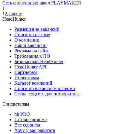
Сеть спортивных школ PLAYMAKER
1
1
2
дальше
HeadHunter
Размещение вакансий
Поиск по резюме
О компании
Наши вакансии
Реклама на сайте
Требования к ПО
Безопасный HeadHunter
HeadHunter API
Партнерам
Инвесторам
Каталог компаний
Поиск по вакансиям в Перми
Сетка: соцсеть для нетворкинга
Соискателям
hh PRO
Готовое резюме
Все сервисы
Хочу у вас работать