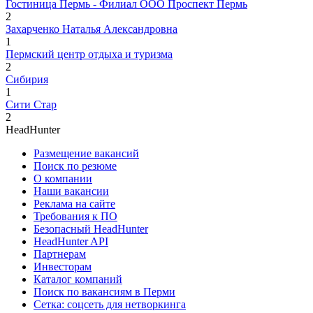
Гостиница Пермь - Филиал ООО Проспект Пермь
2
Захарченко Наталья Александровна
1
Пермский центр отдыха и туризма
2
Сибирия
1
Сити Стар
2
HeadHunter
Размещение вакансий
Поиск по резюме
О компании
Наши вакансии
Реклама на сайте
Требования к ПО
Безопасный HeadHunter
HeadHunter API
Партнерам
Инвесторам
Каталог компаний
Поиск по вакансиям в Перми
Сетка: соцсеть для нетворкинга