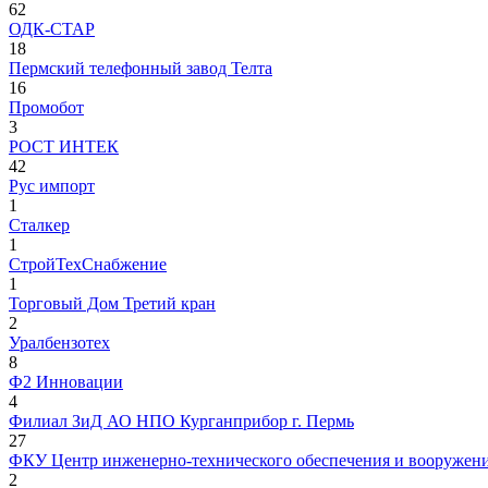
62
ОДК-СТАР
18
Пермский телефонный завод Телта
16
Промобот
3
РОСТ ИНТЕК
42
Рус импорт
1
Сталкер
1
СтройТехСнабжение
1
Торговый Дом Третий кран
2
Уралбензотех
8
Ф2 Инновации
4
Филиал ЗиД АО НПО Курганприбор г. Пермь
27
ФКУ Центр инженерно-технического обеспечения и вооруже
2