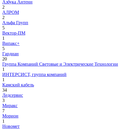
Азбука Антенн
2
АЛРОМ
2
Альфа Групп
5
Вектор-ПМ
1
Випакс+
5
Гардиан
20
Группа Компаний Световые и Электрические Технологии
1
ИНТЕРСИСТ, группа компаний
1
Камский кабель
34
Ледсервис
3
Миракс
7
Морион
1
Новомет