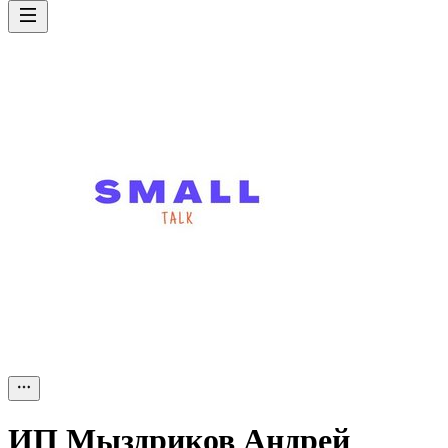
ИП
Мыздриков Андрей