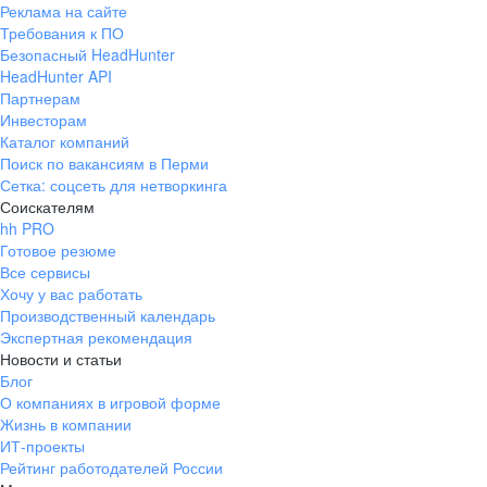
Реклама на сайте
Саранск
Требования к ПО
Безопасный HeadHunter
Саратов
HeadHunter API
Партнерам
Инвесторам
Смоленск
Каталог компаний
Поиск по вакансиям в Перми
Сочи
Сетка: соцсеть для нетворкинга
Соискателям
Ставрополь
hh PRO
Готовое резюме
Тамбов
Все сервисы
Хочу у вас работать
Тверь
Производственный календарь
Экспертная рекомендация
Новости и статьи
Тула
Блог
О компаниях в игровой форме
Ульяновск
Жизнь в компании
ИТ-проекты
Уфа
Рейтинг работодателей России