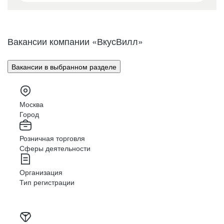
Москва
Санкт-Петербург
Вакансии компании «ВкусВилл»
Архангельск
Вакансии в выбранном разделе
Белгород
Брянск
Москва
Великий Новгород
Город
Владимир
Розничная торговля
Сферы деятельности
Волгоград
Организация
Вологда
Тип регистрации
Воронеж
Екатеринбург