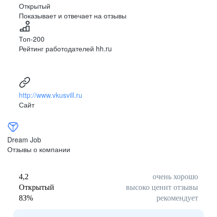
Открытый
Показывает и отвечает на отзывы
Иваново
Топ-200
Ижевск
Рейтинг работодателей hh.ru
Казань
Калуга
http://www.vkusvill.ru
Кострома
Сайт
Краснодар
Dream Job
Курск
Отзывы о компании
Липецк
4,2
очень хорошо
Открытый
высоко ценит отзывы
Мурманск
83
%
рекомендует
Нижний Новгород