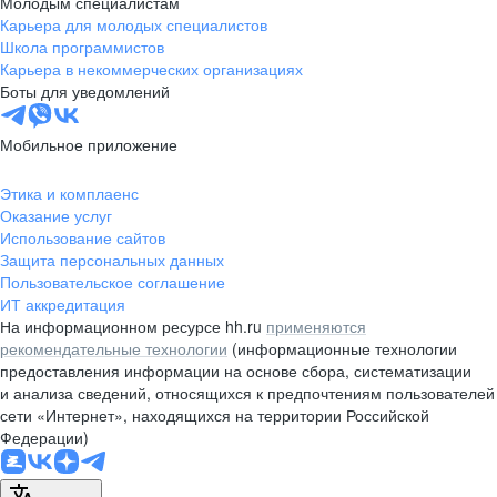
Молодым специалистам
Чебоксары
Карьера для молодых специалистов
Школа программистов
Челябинск
Карьера в некоммерческих организациях
Боты для уведомлений
Ярославль
Мобильное приложение
Реутов
Этика и комплаенс
Королев
Оказание услуг
Использование сайтов
Защита персональных данных
Котельники
Пользовательское соглашение
ИТ аккредитация
Томилино
На информационном ресурсе hh.ru
применяются
рекомендательные технологии
(информационные технологии
Химки
предоставления информации на основе сбора, систематизации
и анализа сведений, относящихся к предпочтениям пользователей
Железнодорожный
сети «Интернет», находящихся на территории Российской
Федерации)
Мытищи