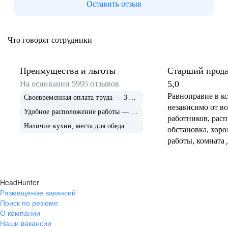
Оставить отзыв
Орел
Оренбург
Что говорят сотрудники
Пенза
Преимущества и льготы
Старший прода
Пермь
консультант
5,0
На основании
5995
отзывов
Равноправие в к
Своевременная оплата труда — 3 671
Петрозаводск
независимо от во
Удобное расположение работы — 2 515
работников, рас
Наличие кухни, места для обеда — 2 435
Псков
обстановка, хоро
работы, комната 
Пятигорск
Всегда можно до
пересмотре граф
Ростов-на-Дону
HeadHunter
Размещение вакансий
Рязань
Поиск по резюме
О компании
Самара
Наши вакансии