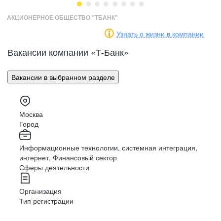
АКЦИОНЕРНОЕ ОБЩЕСТВО "ТБАНК"
Узнать о жизни в компании
Встречи
с клиентами
Маркетинг
Разработка
Вакансии компании «Т-Банк»
Доставляйте, презентуйте и предлагайте
продукты банка
Вакансии в выбранном разделе
PR
Аналитика
Консультирование
Москва
Решайте вопросы клиентов в чате и по
HR
Архитектура
Город
телефону
Информационные технологии, системная интеграция,
интернет, Финансовый сектор
Финансы
Дизайн
Обработка
данных
Сферы деятельности
Обрабатывайте документы и вносите данные
в систему
Организация
Тип регистрации