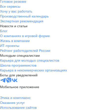
Готовое резюме
Клиент с ограничениями по слуху обратился в поддержку
Через полтора ме
«Методолог учебных программ».
Все сервисы
банка, потому что ему стало плохо с сердцем. Екатерина
работала с клиентами. 
Хочу у вас работать
Я успешно прошел собеседование
вызвала скорую помощь и контролировала ситуацию,
Производственный календарь
занимаю должно
и теперь занимаюсь
пока к клиенту не приехали медработники
Экспертная рекомендация
регистрации биз
планированием обучающих
Новости и статьи
будущим предпр
программ для представителей.
Блог
открывать ИП и 
Меня вдохновляет возможность
О компаниях в игровой форме
клиент проходит 
помогать, видеть результаты своей
Жизнь в компании
регистрации: от 
работы и быть частью крутой
ИТ-проекты
до открытия расч
команды!
Рейтинг работодателей России
Молодым специалистам
Карьера для молодых специалистов
Школа программистов
Карьера в некоммерческих организациях
Боты для уведомлений
Мобильное приложение
Этика и комплаенс
Оказание услуг
Использование сайтов