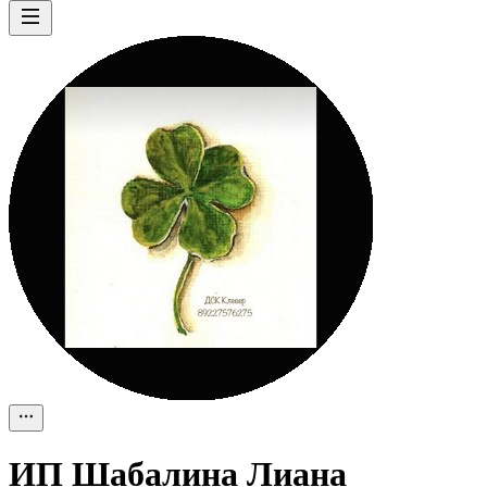
ИП
Шабалина Лиана