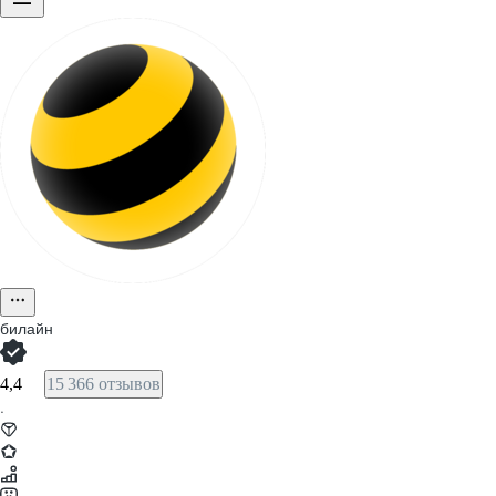
билайн
4,4
15 366 отзывов
·