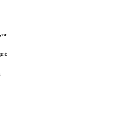
уги:
ций;
;